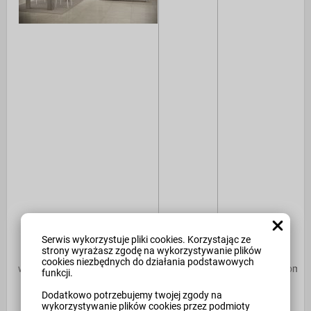
Serwis wykorzystuje pliki cookies. Korzystając ze
strony wyrażasz zgodę na wykorzystywanie plików
cookies niezbędnych do działania podstawowych
włoskie meble do salonu i jadalni
Kopia plik
nowoczesna komoda 
funkcji.
2,00 zł
231,00 zł
Dodatkowo potrzebujemy twojej zgody na
wykorzystywanie plików cookies przez podmioty