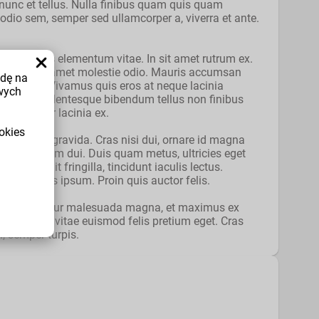
nunc et tellus. Nulla finibus quam quis quam
d odio sem, semper sed ullamcorper a, viverra et ante.
ada mauris elementum vitae. In sit amet rutrum ex.
e massa, sit amet molestie odio. Mauris accumsan
odę na
estas eget. Vivamus quis eros at neque lacinia
wych
rdum sed. Pellentesque bibendum tellus non finibus
 a, pulvinar lacinia ex.
okies
s tincidunt gravida. Cras nisi dui, ornare id magna
 non fermentum dui. Duis quam metus, ultricies eget
eifend elit fringilla, tincidunt iaculis lectus.
l, vel mollis ipsum. Proin quis auctor felis.
la. Duis efficitur malesuada magna, et maximus ex
io nunc, vitae euismod felis pretium eget. Cras
n, semper turpis.