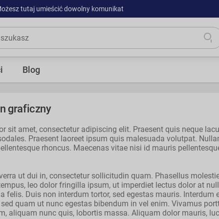
ożesz tutaj umieścić dowolny komunikat
i
Blog
n graficzny
r sit amet, consectetur adipiscing elit. Praesent quis neque la
ales. Praesent laoreet ipsum quis malesuada volutpat. Nullam i
llentesque rhoncus. Maecenas vitae nisi id mauris pellentesque 
iverra ut dui in, consectetur sollicitudin quam. Phasellus molestie
empus, leo dolor fringilla ipsum, ut imperdiet lectus dolor at null
la felis. Duis non interdum tortor, sed egestas mauris. Interdu
 sed quam ut nunc egestas bibendum in vel enim. Vivamus portti
m, aliquam nunc quis, lobortis massa. Aliquam dolor mauris, luct