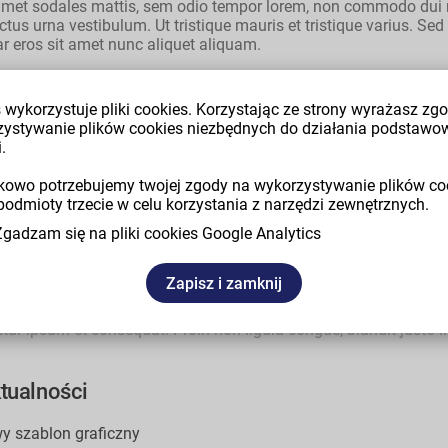
it amet sodales mattis, sem odio tempor lorem, non commodo dui 
uctus urna vestibulum. Ut tristique mauris et tristique varius. Se
r eros sit amet nunc aliquet aliquam.
rpis ac urna auctor viverra. Ut luctus dui quam, rhoncus malesu
etium ipsum, nec tempus orci placerat nec. Proin vitae tristiqu
 wykorzystuje pliki cookies. Korzystając ze strony wyrażasz zg
 tincidunt. Pellentesque egestas est nunc, quis fringilla nunc eg
zystywanie plików cookies niezbędnych do działania podstawo
amet risus. Nullam molestie libero tellus, sed venenatis nisl inte
.
 elit vel molestie luctus. Suspendisse nisi justo, aliquet at purus
owo potrzebujemy twojej zgody na wykorzystywanie plików co
tate enim, quis vulputate felis efficitur et. Nulla dapibus leo qui
podmioty trzecie w celu korzystania z narzędzi zewnętrznych.
olutpat nisl. Integer interdum tincidunt est quis tincidunt. Etiam
Zgadzam się na pliki cookies Google Analytics
 vel turpis. Nulla ut posuere augue. Aenean dolor tellus, pharetra el
tur justo arcu, non iaculis velit gravida quis. Ut et accumsan nis
Zapisz i zamknij
us et est mollis auctor. Integer pellentesque ac tellus et vehicu
pendisse feugiat ex eu consectetur congue. Donec fermentum od
etur ipsum et consequat. Proin non ligula congue, blandit justo i
tualności
y szablon graficzny