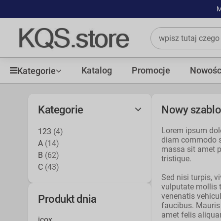
M
Katalog
Promocje
Nowośc
Kategorie
Kategorie
Nowy szablo
Lorem ipsum dolo
123
(4)
diam commodo sod
A
(14)
massa sit amet pe
B
(62)
tristique.
C
(43)
Sed nisi turpis, v
vulputate mollis t
venenatis vehicu
Produkt dnia
faucibus. Mauris
amet felis aliqua
icox