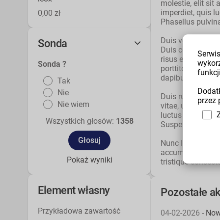
molestie, elit s
imperdiet, quis l
0,00 zł
Phasellus pulvina
Duis venenatis tu
Sonda
Duis convallis pr
Serwis
risus et molestie
wykor
Sonda ?
porttitor eu sit 
funkcji
dapibus. In mattis
Tak
Dodatk
Nie
Duis rutrum vulpu
przez 
Nie wiem
vitae, ultrices v
luctus in, egestas
Wszystkich głosów:
1358
Suspendisse effici
Nunc lobortis ris
accumsan ac. Sus
Pokaż wyniki
tristique consect
Element własny
Pozostałe ak
Przykładowa zawartość
04-02-2026 -
Now