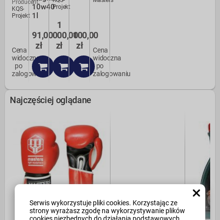
KQS-
Masters
Producent:
10w40
Projekt
KQS-
1l
Projekt
1
91,00
000,00
100,00
zł
zł
zł
Cena
Cena
widoczna
widoczna
po
po
zalogowaniu
zalogowaniu
Najczęściej oglądane
Serwis wykorzystuje pliki cookies. Korzystając ze
strony wyrażasz zgodę na wykorzystywanie plików
cookies niezbędnych do działania podstawowych