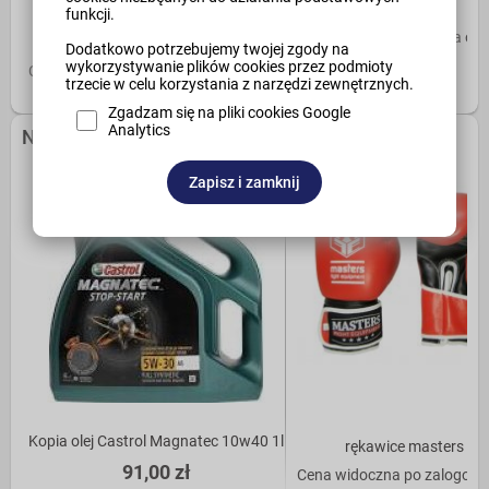
funkcji.
TEST111TEST Złączka
Kopia ole
rękawice masters
Dodatkowo potrzebujemy twojej zgody na
100,00 zł
wykorzystywanie plików cookies przez podmioty
Cena widoczna po zalogowaniu
trzecie w celu korzystania z narzędzi zewnętrznych.
Zgadzam się na pliki cookies Google
Analytics
Najczęściej kupowane
Zapisz i zamknij
Kopia olej Castrol Magnatec 10w40 1l
rękawice masters
91,00 zł
Cena widoczna po zalogowa