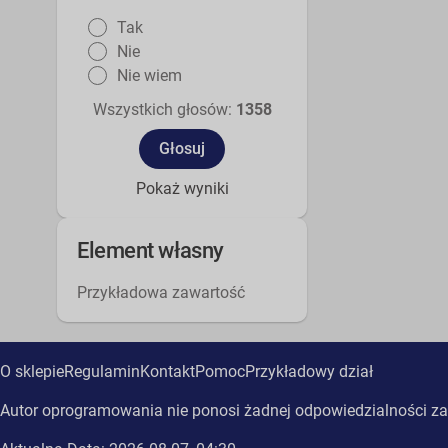
Tak
Nie
Nie wiem
Wszystkich głosów:
1358
Pokaż wyniki
Element własny
Przykładowa zawartość
O sklepie
Regulamin
Kontakt
Pomoc
Przykładowy dział
Autor oprogramowania nie ponosi żadnej odpowiedzialności za