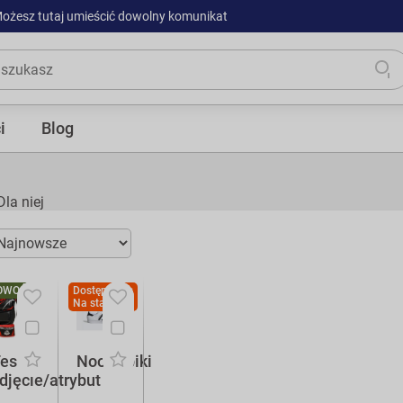
ożesz tutaj umieścić dowolny komunikat
i
Blog
Dla niej
OWOŚĆ
Dostępność:
Na stanie
est
Nootropiki
djęcie/atrybut