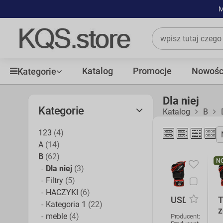
M
Katalog
Promocje
Nowośc
Kategorie
Dla niej
Kategorie
Katalog
B
123
(4)
A
(14)
B
(62)
N
Dla niej
(3)
Filtry
(5)
HACZYKI
(6)
USD
T
Kategoria 1
(22)
z
meble
(4)
Producent: