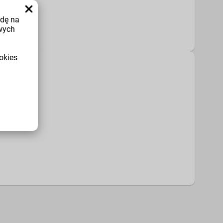
odę na
wych
okies