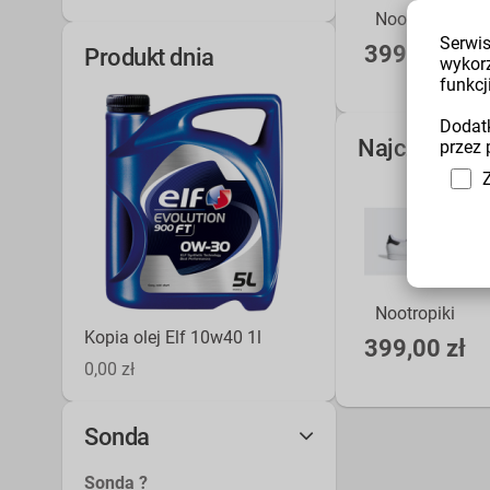
Nootropiki
Serwis
399,00 zł
Produkt dnia
wykor
funkcji
Dodatk
Najczęściej
przez 
Nootropiki
Kopia olej Elf 10w40 1l
399,00 zł
0,00 zł
Sonda
Sonda ?