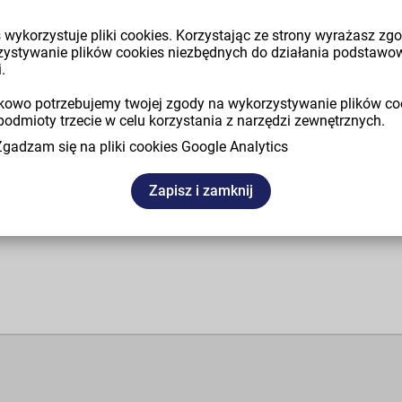
USD
Test zdjęcie/atrybut
 wykorzystuje pliki cookies. Korzystając ze strony wyrażasz zg
1 648,80 zł
2,00 zł
zystywanie plików cookies niezbędnych do działania podstawo
.
owo potrzebujemy twojej zgody na wykorzystywanie plików co
 kupowane
podmioty trzecie w celu korzystania z narzędzi zewnętrznych.
Zgadzam się na pliki cookies Google Analytics
Zapisz i zamknij