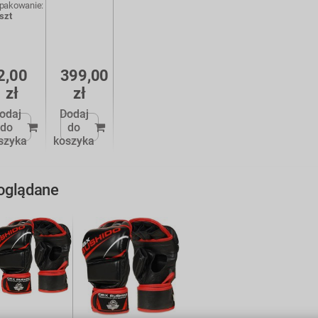
pakowanie:
 szt
2,00
399,00
zł
zł
odaj
Dodaj
do
do
szyka
koszyka
 oglądane