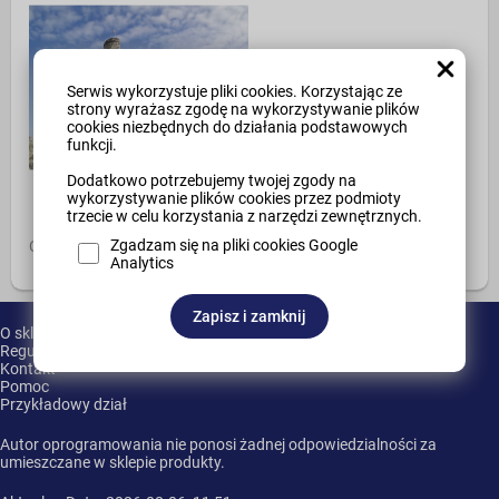
Serwis wykorzystuje pliki cookies. Korzystając ze
strony wyrażasz zgodę na wykorzystywanie plików
cookies niezbędnych do działania podstawowych
funkcji.
Dodatkowo potrzebujemy twojej zgody na
wykorzystywanie plików cookies przez podmioty
trzecie w celu korzystania z narzędzi zewnętrznych.
Statuetka na urodziny
Zgadzam się na pliki cookies Google
Cena widoczna po zalogowaniu
Analytics
Zapisz i zamknij
O sklepie
Regulamin
Kontakt
Pomoc
Przykładowy dział
Autor oprogramowania nie ponosi żadnej odpowiedzialności za
umieszczane w sklepie produkty.