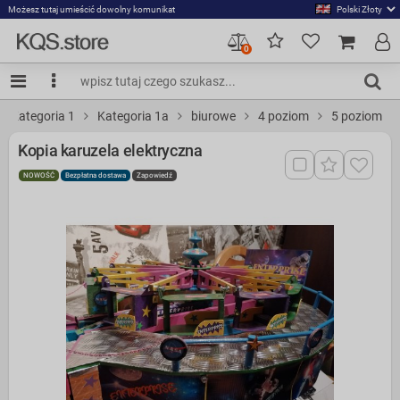
Możesz tutaj umieścić dowolny komunikat
0
Kategoria 1
Kategoria 1a
biurowe
4 poziom
5 poziom
Kopia karuzela elektryczna
NOWOŚĆ
Bezpłatna dostawa
Zapowiedź