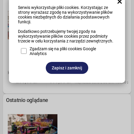
Serwis wykorzystuje pliki cookies. Korzystając ze
strony wyrażasz zgodę na wykorzystywanie plików
cookies niezbędnych do działania podstawowych
funkcji.
Dodatkowo potrzebujemy twojej zgody na
wykorzystywanie plików cookies przez podmioty
trzecie w celu korzystania z narzędzi zewnętrznych.
Zgadzam się na pliki cookies Google
Analytics
Zapisz i zamknij
Testowy 24,5
karuzela elektryczna
Nootropiki
140,00 zł
180,00 zł
200,00 zł
399,00 zł
Najniższa cena z 30 dni: 150,00 zł
Ostatnio oglądane