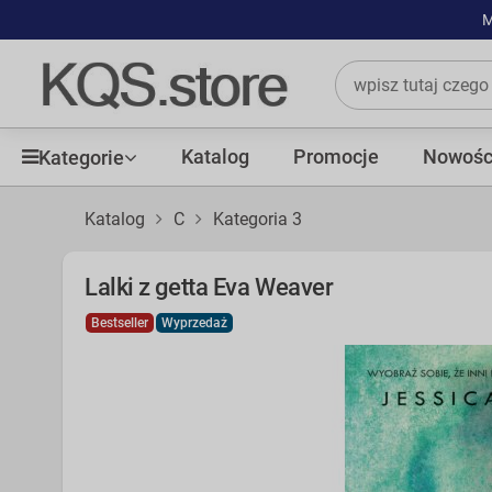
M
Katalog
Promocje
Nowośc
Kategorie
Katalog
C
Kategoria 3
Lalki z getta Eva Weaver
Bestseller
Wyprzedaż