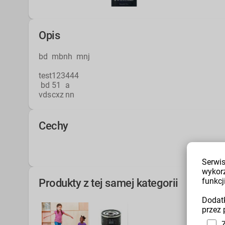
Opis
bd mbnh mnj
test
123
444
bd
51
a
vds
cxz
nn
Cechy
k
3
Serwis
wykor
funkcji
Produkty z tej samej kategorii
Dodatk
przez 