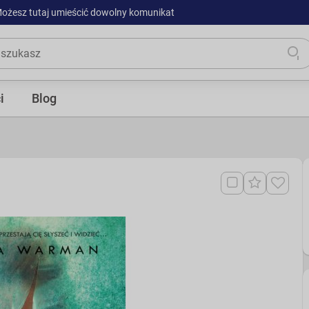
ożesz tutaj umieścić dowolny komunikat
i
Blog