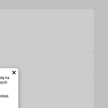
odę na
wych
okies