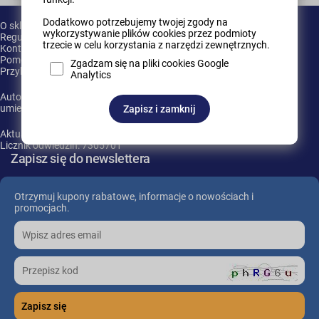
Dodatkowo potrzebujemy twojej zgody na
O sklepie
wykorzystywanie plików cookies przez podmioty
Regulamin
trzecie w celu korzystania z narzędzi zewnętrznych.
Kontakt
Pomoc
Zgadzam się na pliki cookies Google
Przykładowy dział
Analytics
Autor oprogramowania nie ponosi żadnej odpowiedzialności za
umieszczane w sklepie produkty.
Zapisz i zamknij
Aktualna Data: 2026-08-09, 09:14
Licznik odwiedzin: 7305701
Zapisz się do newslettera
Otrzymuj kupony rabatowe, informacje o nowościach i
promocjach.