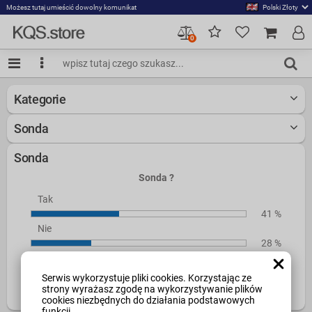
Możesz tutaj umieścić dowolny komunikat
0
Kategorie
Sonda
Sonda
Sonda ?
Tak
41 %
Nie
28 %
Nie wiem
31 %
Serwis wykorzystuje pliki cookies. Korzystając ze
strony wyrażasz zgodę na wykorzystywanie plików
Wszystkich głosów:
1358
cookies niezbędnych do działania podstawowych
funkcji.