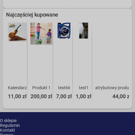
Najczęściej kupowane
Kalendarz
Produkt 1
test66
test1
atrybutowy produkt 
11,00 zł
200,00 zł
7,00 zł
1,00 zł
44,00 zł
O sklepie
Regulamin
Kontakt