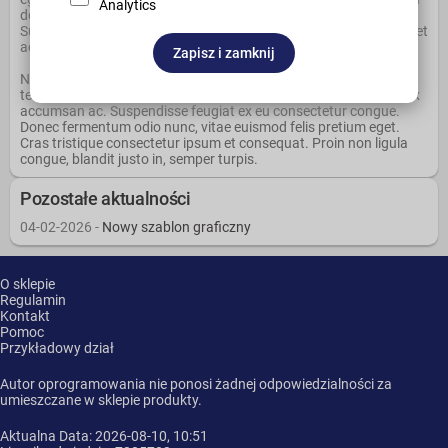
Analytics
dolor tellus, pharetra eleifend elit fringilla, tincidunt iaculis lectus.
Suspendisse efficitur justo arcu, non iaculis velit gravida quis. Ut et
accumsan nisl, vel mollis ipsum. Proin quis auctor felis.
Zapisz i zamknij
Nunc lobortis risus et est mollis auctor. Integer pellentesque ac
tellus et vehicula. Duis efficitur malesuada magna, et maximus ex
accumsan ac. Suspendisse feugiat ex eu consectetur congue.
Donec fermentum odio nunc, vitae euismod felis pretium eget.
Cras tristique consectetur ipsum et consequat. Proin non ligula
congue, blandit justo in, semper turpis.
Pozostałe aktualności
04-02-2026 -
Nowy szablon graficzny
O sklepie
Regulamin
Kontakt
Pomoc
Przykładowy dział
Autor oprogramowania nie ponosi żadnej odpowiedzialności za
umieszczane w sklepie produkty.
Aktualna Data: 2026-08-10, 10:51