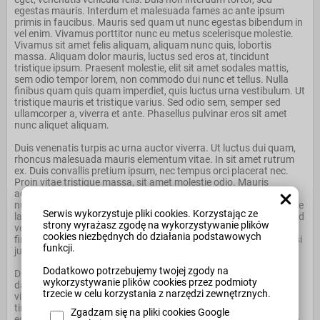
egestas mauris. Interdum et malesuada fames ac ante ipsum
primis in faucibus. Mauris sed quam ut nunc egestas bibendum in
vel enim. Vivamus porttitor nunc eu metus scelerisque molestie.
Vivamus sit amet felis aliquam, aliquam nunc quis, lobortis
massa. Aliquam dolor mauris, luctus sed eros at, tincidunt
tristique ipsum. Praesent molestie, elit sit amet sodales mattis,
sem odio tempor lorem, non commodo dui nunc et tellus. Nulla
finibus quam quis quam imperdiet, quis luctus urna vestibulum. Ut
tristique mauris et tristique varius. Sed odio sem, semper sed
ullamcorper a, viverra et ante. Phasellus pulvinar eros sit amet
nunc aliquet aliquam.
Duis venenatis turpis ac urna auctor viverra. Ut luctus dui quam,
rhoncus malesuada mauris elementum vitae. In sit amet rutrum
ex. Duis convallis pretium ipsum, nec tempus orci placerat nec.
Proin vitae tristique massa, sit amet molestie odio. Mauris
accumsan risus et molestie tincidunt. Pellentesque egestas est
nunc, quis fringilla nunc egestas eget. Vivamus quis eros at neque
Serwis wykorzystuje pliki cookies. Korzystając ze
lacinia porttitor eu sit amet risus. Nullam molestie libero tellus, sed
strony wyrażasz zgodę na wykorzystywanie plików
venenatis nisl interdum sed. Pellentesque bibendum tellus non
cookies niezbędnych do działania podstawowych
finibus dapibus. In mattis elit vel molestie luctus. Suspendisse nisi
funkcji.
justo, aliquet at purus a, pulvinar lacinia ex.
Dodatkowo potrzebujemy twojej zgody na
Duis rutrum vulputate enim, quis vulputate felis efficitur et. Nulla
wykorzystywanie plików cookies przez podmioty
dapibus leo quis tincidunt gravida. Cras nisi dui, ornare id magna
trzecie w celu korzystania z narzędzi zewnętrznych.
vitae, ultrices volutpat nisl. Integer interdum tincidunt est quis
tincidunt. Etiam non fermentum dui. Duis quam metus, ultricies
Zgadzam się na pliki cookies Google
eget luctus in, egestas vel turpis. Nulla ut posuere augue. Aenean