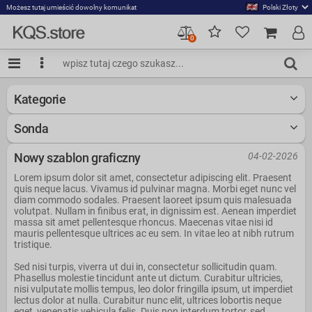
Możesz tutaj umieścić dowolny komunikat
0
Kategorie
Sonda
Nowy szablon graficzny
04-02-2026
Lorem ipsum dolor sit amet, consectetur adipiscing elit. Praesent
quis neque lacus. Vivamus id pulvinar magna. Morbi eget nunc vel
diam commodo sodales. Praesent laoreet ipsum quis malesuada
volutpat. Nullam in finibus erat, in dignissim est. Aenean imperdiet
massa sit amet pellentesque rhoncus. Maecenas vitae nisi id
mauris pellentesque ultrices ac eu sem. In vitae leo at nibh rutrum
tristique.
Sed nisi turpis, viverra ut dui in, consectetur sollicitudin quam.
Phasellus molestie tincidunt ante ut dictum. Curabitur ultricies,
nisi vulputate mollis tempus, leo dolor fringilla ipsum, ut imperdiet
lectus dolor at nulla. Curabitur nunc elit, ultrices lobortis neque
eget, venenatis vehicula felis. Duis non interdum tortor, sed