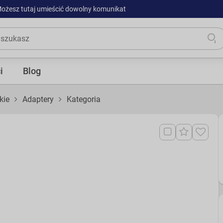
ożesz tutaj umieścić dowolny komunikat
i
Blog
kie
Adaptery
Kategoria